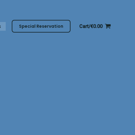
Special Reservation
s
Cart/
€
0.00