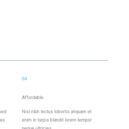
04
Affordable
sed
Nisl nibh lectus lobortis aliquam et
tas
enim in turpis blandit lorem tempor
neque ultricies.