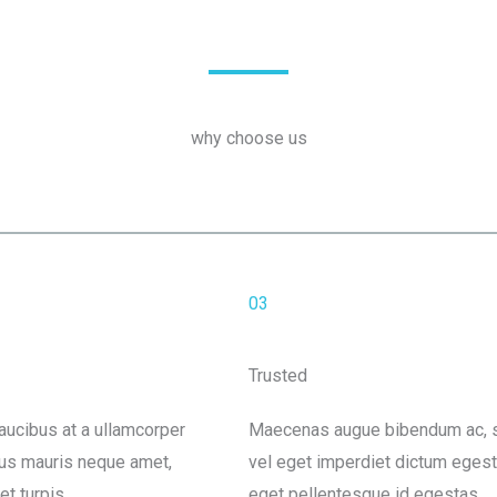
why choose us
03
Trusted
faucibus at a ullamcorper
Maecenas augue bibendum ac, 
rius mauris neque amet,
vel eget imperdiet dictum eges
et turpis.
eget pellentesque id egestas.