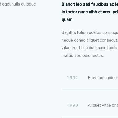
d eget nulla quisque
Blandit leo sed faucibus ac l
in tortor nunc nibh et arcu p
quam.
Sagittis felis sodales consequat
neque donec aliquet consequat
vitae eget tincidunt nunc facil
mattis sed odio lectus.
1992
Egestas tincidun
1998
Aliquet vitae pha