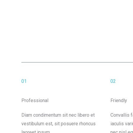
01
02
Professional
Friendly
Diam condimentum sit nec libero et
Convallis 
vestibulum est, sit posuere rhoncus
iaculis va
laoreet ipsum.
nec nisl eg